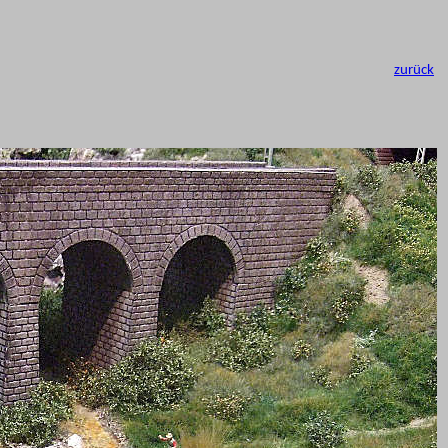
zurück